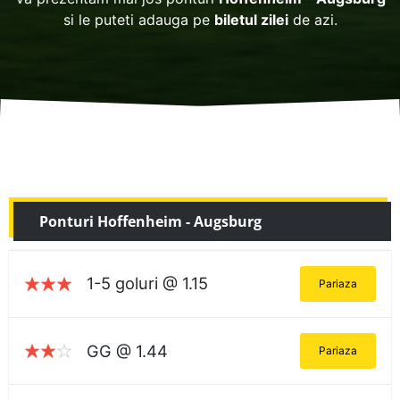
si le puteti adauga pe
biletul zilei
de azi.
Ponturi Hoffenheim - Augsburg
1-5 goluri @ 1.15
Pariaza
GG @ 1.44
Pariaza