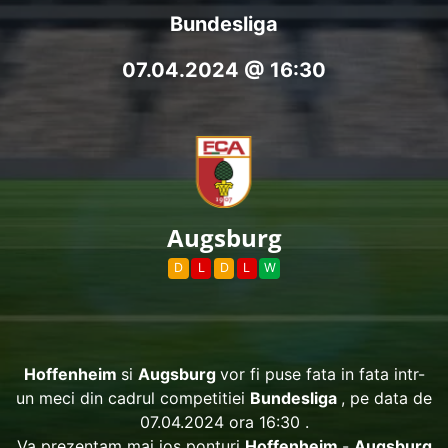
Bundesliga
07.04.2024 @ 16:30
Augsburg
D
L
D
L
W
Hoffenheim
si
Augsburg
vor fi puse fata in fata intr-
un meci din cadrul competitiei
Bundesliga
, pe data de
07.04.2024 ora 16:30 .
Va prezentam mai jos ponturi
Hoffenheim
-
Augsburg