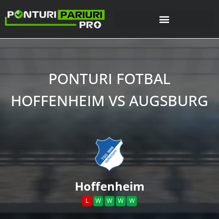
PONTURI FOTBAL
HOFFENHEIM VS AUGSBURG
Hoffenheim
L
W
W
W
W