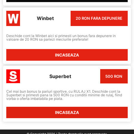
Winbet
20 RON FARA DEPUNERE
Deschide cont la Winbet aici si primesti un bonus fara depunere in
valoare de 20 RON sa pariezi meciurile preferate!
INCASEAZA
Superbet
500 RON
Cel mai bun bonus la pariuri sportive, cu RULAJ X1. Deschide cont la
Superbet si primesti pana la 500 RON cu conditii minime de rulaj, fiind
vorba o oferta imbatabila pe piata.
INCASEAZA