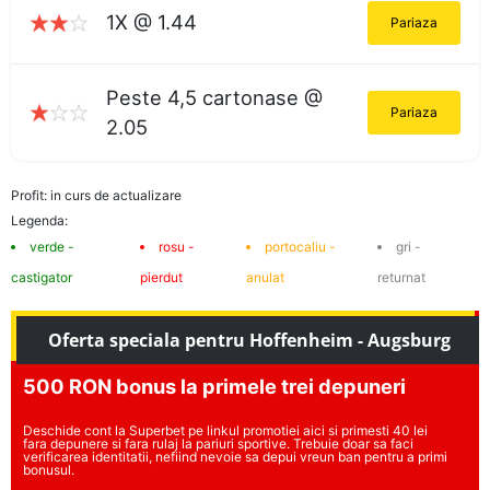
1X @ 1.44
Pariaza
Peste 4,5 cartonase @
Pariaza
2.05
Profit: in curs de actualizare
Legenda:
verde -
rosu -
portocaliu -
gri -
castigator
pierdut
anulat
returnat
Oferta speciala pentru Hoffenheim - Augsburg
500 RON bonus la primele trei depuneri
Deschide cont la Superbet pe linkul promotiei aici si primesti 40 lei
fara depunere si fara rulaj la pariuri sportive. Trebuie doar sa faci
verificarea identitatii, nefiind nevoie sa depui vreun ban pentru a primi
bonusul.