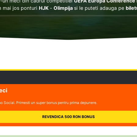
ntr-un meci din cadrul competitiei
UEFA Europa Conference
 mai jos ponturi
HJK
-
Olimpija
si le puteti adauga pe
bilet
eci
ano Social. Primesti un super bonus pentru prima depunere.
REVENDICA 500 RON BONUS