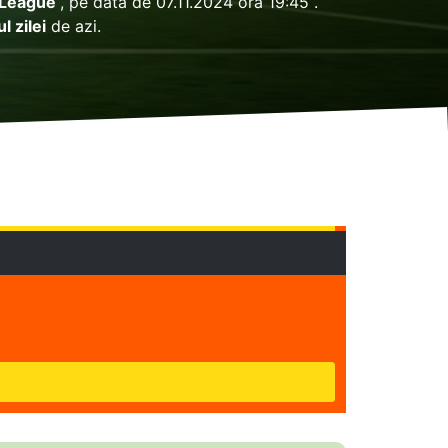
 League
, pe data de 07.11.2024 ora 19:45 .
ul zilei
de azi.