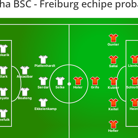
ha BSC - Freiburg echipe prob
Gunter
ekarik
Plattenhardt
Lienh
Sallai
Stark
Ascacibar
Serdar
Selke
Holer
Grifo
Schlot
Kubler
oyata
Boateng
Ekkelenkamp
Hein
Keitel
eefuik
Hofler