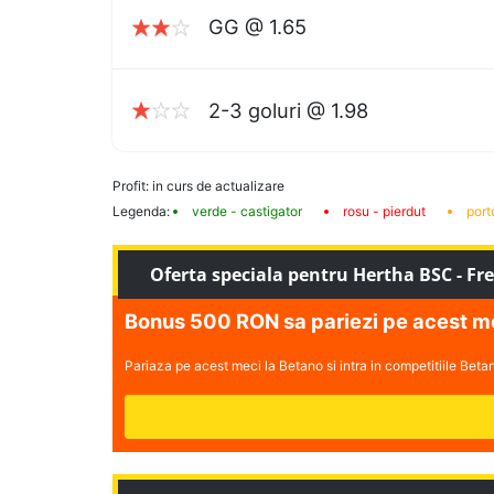
GG @ 1.65
2-3 goluri @ 1.98
Profit: in curs de actualizare
Legenda:
verde - castigator
rosu - pierdut
port
Oferta speciala pentru Hertha BSC - Fr
Bonus 500 RON sa pariezi pe acest m
Pariaza pe acest meci la Betano si intra in competitiile Bet