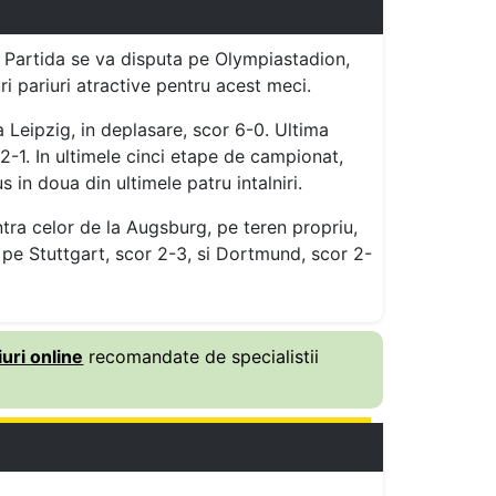
. Partida se va disputa pe Olympiastadion,
 pariuri atractive pentru acest meci.
a Leipzig, in deplasare, scor 6-0. Ultima
 2-1. In ultimele cinci etape de campionat,
s in doua din ultimele patru intalniri.
ntra celor de la Augsburg, pe teren propriu,
ns pe Stuttgart, scor 2-3, si Dortmund, scor 2-
uri online
recomandate de specialistii