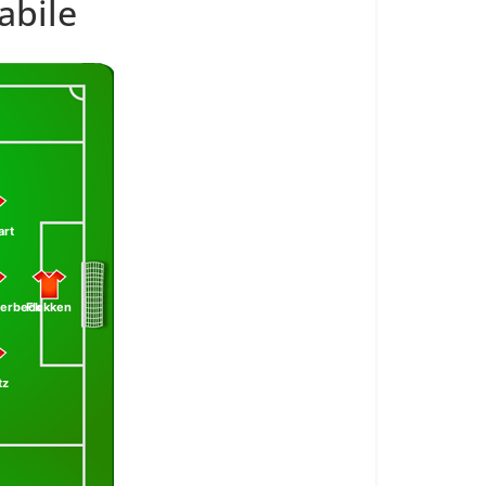
abile
art
terbeck
Flekken
tz