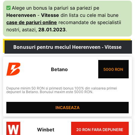
Alege un bonus la pariuri sa pariezi pe
Heerenveen
-
Vitesse
din lista cu cele mai bune
case de pariuri online
recomandate de specialistii
nostri, astazi,
28.01.2023
.
Bonusuri pentru meciul Heerenveen - Vitesse
Betano
5000 RON
Depune minim 50 RON si primesti bonus 100% din valoarea primei
depuneri la Betano. Bonusul maxim este 5000 RON.
INCASEAZA
Winbet
20 RON FARA DEPUNERE