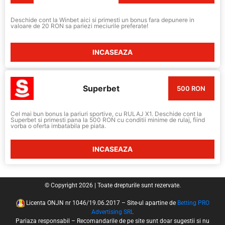
Deschide cont la Winbet aici si primesti un bonus fara depunere in
valoare de 20 RON sa pariezi meciurile preferate!
INCASEAZA
Superbet
500 RON
Cel mai bun bonus la pariuri sportive, cu RULAJ X1. Deschide cont la
Superbet si primesti pana la 500 RON cu conditii minime de rulaj, fiind
vorba o oferta imbatabila pe piata.
INCASEAZA
© Copyright 2026 | Toate drepturile sunt rezervate.
Licenta ONJN nr 1046/19.06.2017 – Site-ul apartine de
Betting PRO
Advertising SRL
Pariaza responsabil – Recomandarile de pe site sunt doar sugestii si nu