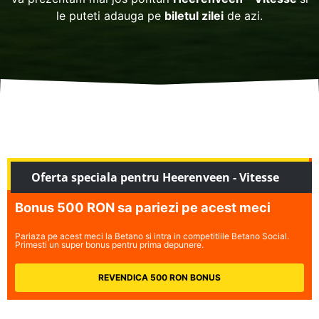
le puteti adauga pe
biletul zilei
de azi.
Oferta speciala pentru Heerenveen - Vitesse
Bonus 500 RON sa pariezi pe acest meci
Pariaza pe acest meci la Betano si intra in competitiile Betano Social.
Primesti un super bonus pentru prima depunere.
REVENDICA 500 RON BONUS