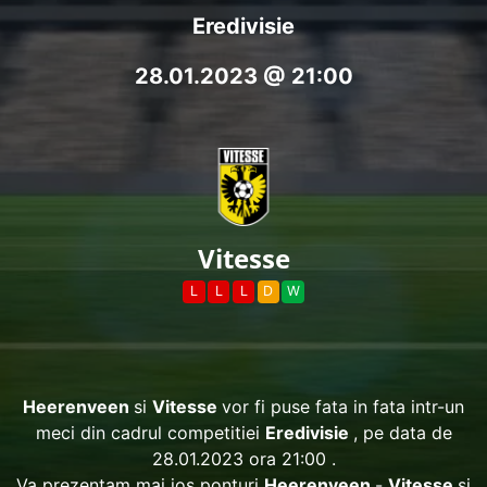
Eredivisie
28.01.2023 @ 21:00
Vitesse
L
L
L
D
W
Heerenveen
si
Vitesse
vor fi puse fata in fata intr-un
meci din cadrul competitiei
Eredivisie
, pe data de
28.01.2023 ora 21:00 .
Va prezentam mai jos ponturi
Heerenveen
-
Vitesse
si