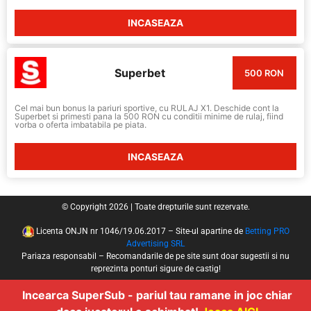
INCASEAZA
Superbet
500 RON
Cel mai bun bonus la pariuri sportive, cu RULAJ X1. Deschide cont la
Superbet si primesti pana la 500 RON cu conditii minime de rulaj, fiind
vorba o oferta imbatabila pe piata.
INCASEAZA
© Copyright 2026 | Toate drepturile sunt rezervate.
Licenta ONJN nr 1046/19.06.2017 – Site-ul apartine de
Betting PRO
Advertising SRL
Pariaza responsabil – Recomandarile de pe site sunt doar sugestii si nu
reprezinta ponturi sigure de castig!
Incearca SuperSub - pariul tau ramane in joc chiar