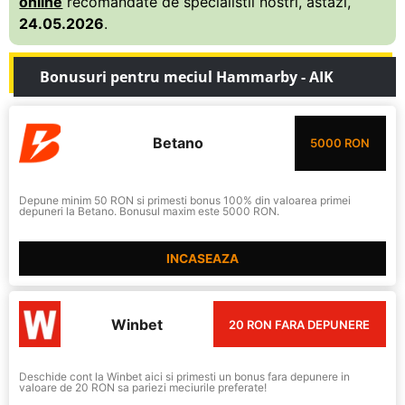
online
recomandate de specialistii nostri, astazi,
24.05.2026
.
Bonusuri pentru meciul Hammarby - AIK
Betano
5000 RON
Depune minim 50 RON si primesti bonus 100% din valoarea primei
depuneri la Betano. Bonusul maxim este 5000 RON.
INCASEAZA
Winbet
20 RON FARA DEPUNERE
Deschide cont la Winbet aici si primesti un bonus fara depunere in
valoare de 20 RON sa pariezi meciurile preferate!