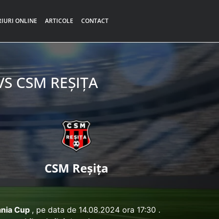
RIURI ONLINE
ARTICOLE
CONTACT
VS CSM REŞIŢA
CSM Reşiţa
nia Cup
, pe data de 14.08.2024 ora 17:30 .