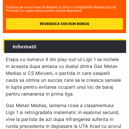
Pariaza pe acest meci la Betano si intra in competitiile Betano Social.
Primesti un super bonus pentru prima depunere.
REVENDICA 500 RON BONUS
Informatii
Etapa cu numarul 4 din play-out-ul Ligii 1 se incheie
in aceasta dupa amiaza cu duelul dintre Gaz Metan
Medias si CS Mioveni, o partida in care oaspetii
cauta sa obtina un succes care sa le creasca sansele
in lupta pentru evitarea ocuparii unui loc de baraj
pentru ramanerea in prima liga.
Gaz Metan Medias, lanterna rosie a clasamentului
Ligii 1 si retrogradata matematic in esalonul secund,
vine la partida de azi dupa infrangerea suferita in
runda precedenta in deplasare la UTA Arad cu scorul