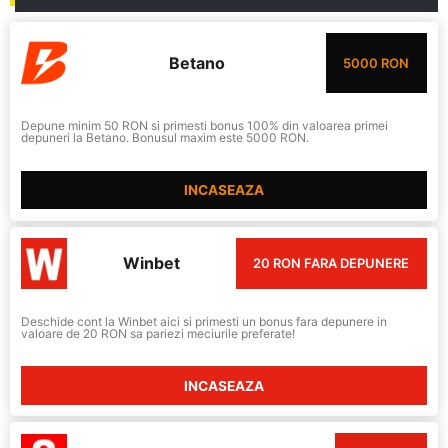
Betano
5000 RON
Depune minim 50 RON si primesti bonus 100% din valoarea primei
depuneri la Betano. Bonusul maxim este 5000 RON.
INCASEAZA
Winbet
20 RON FARA DEPUNERE
Deschide cont la Winbet aici si primesti un bonus fara depunere in
valoare de 20 RON sa pariezi meciurile preferate!
INCASEAZA