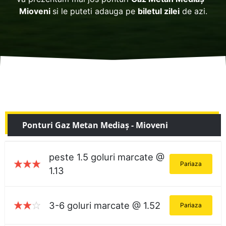
Mioveni
si le puteti adauga pe
biletul zilei
de azi.
Ponturi Gaz Metan Mediaş - Mioveni
peste 1.5 goluri marcate @
Pariaza
1.13
3-6 goluri marcate @ 1.52
Pariaza