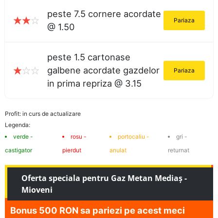
peste 7.5 cornere acordate
Pariaza
@ 1.50
peste 1.5 cartonase
galbene acordate gazdelor
Pariaza
in prima repriza @ 3.15
Profit: in curs de actualizare
Legenda:
verde -
rosu -
portocaliu -
gri -
castigator
pierdut
anulat
returnat
Oferta speciala pentru Gaz Metan Mediaş -
Mioveni
Bonus 500 RON sa pariezi pe acest meci