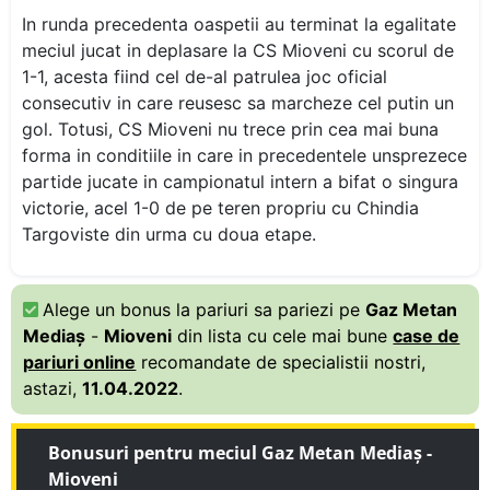
In runda precedenta oaspetii au terminat la egalitate
meciul jucat in deplasare la CS Mioveni cu scorul de
1-1, acesta fiind cel de-al patrulea joc oficial
consecutiv in care reusesc sa marcheze cel putin un
gol. Totusi, CS Mioveni nu trece prin cea mai buna
forma in conditiile in care in precedentele unsprezece
partide jucate in campionatul intern a bifat o singura
victorie, acel 1-0 de pe teren propriu cu Chindia
Targoviste din urma cu doua etape.
Alege un bonus la pariuri sa pariezi pe
Gaz Metan
Mediaş
-
Mioveni
din lista cu cele mai bune
case de
pariuri online
recomandate de specialistii nostri,
astazi,
11.04.2022
.
Bonusuri pentru meciul Gaz Metan Mediaş -
Mioveni