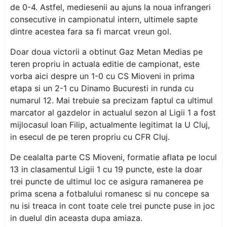
de 0-4. Astfel, mediesenii au ajuns la noua infrangeri
consecutive in campionatul intern, ultimele sapte
dintre acestea fara sa fi marcat vreun gol.
Doar doua victorii a obtinut Gaz Metan Medias pe
teren propriu in actuala editie de campionat, este
vorba aici despre un 1-0 cu CS Mioveni in prima
etapa si un 2-1 cu Dinamo Bucuresti in runda cu
numarul 12. Mai trebuie sa precizam faptul ca ultimul
marcator al gazdelor in actualul sezon al Ligii 1 a fost
mijlocasul Ioan Filip, actualmente legitimat la U Cluj,
in esecul de pe teren propriu cu CFR Cluj.
De cealalta parte CS Mioveni, formatie aflata pe locul
13 in clasamentul Ligii 1 cu 19 puncte, este la doar
trei puncte de ultimul loc ce asigura ramanerea pe
prima scena a fotbalului romanesc si nu concepe sa
nu isi treaca in cont toate cele trei puncte puse in joc
in duelul din aceasta dupa amiaza.