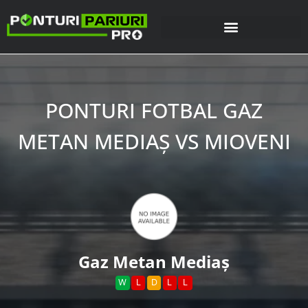
PONTURI FOTBAL GAZ
METAN MEDIAŞ VS MIOVENI
Gaz Metan Mediaş
W
L
D
L
L