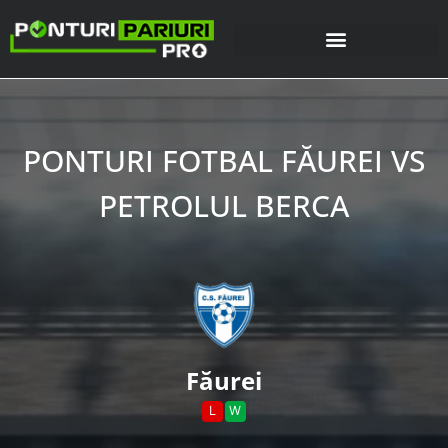
PONTURI FOTBAL FĂUREI VS
PETROLUL BERCA
Făurei
L
W