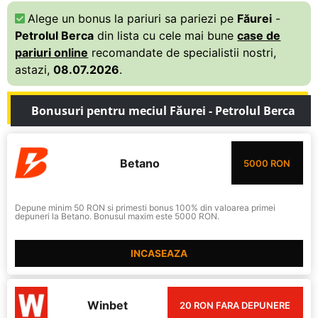
Alege un bonus la pariuri sa pariezi pe
Făurei
-
Petrolul Berca
din lista cu cele mai bune
case de
pariuri online
recomandate de specialistii nostri,
astazi,
08.07.2026
.
Bonusuri pentru meciul Făurei - Petrolul Berca
Betano
5000 RON
Depune minim 50 RON si primesti bonus 100% din valoarea primei
depuneri la Betano. Bonusul maxim este 5000 RON.
INCASEAZA
Winbet
20 RON FARA DEPUNERE