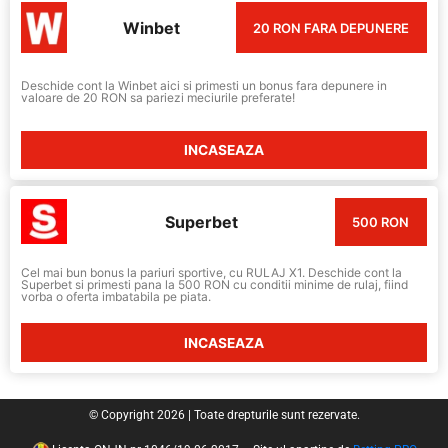
Winbet
20 RON FARA DEPUNERE
Deschide cont la Winbet aici si primesti un bonus fara depunere in
valoare de 20 RON sa pariezi meciurile preferate!
INCASEAZA
Superbet
500 RON
Cel mai bun bonus la pariuri sportive, cu RULAJ X1. Deschide cont la
Superbet si primesti pana la 500 RON cu conditii minime de rulaj, fiind
vorba o oferta imbatabila pe piata.
INCASEAZA
© Copyright 2026 | Toate drepturile sunt rezervate.