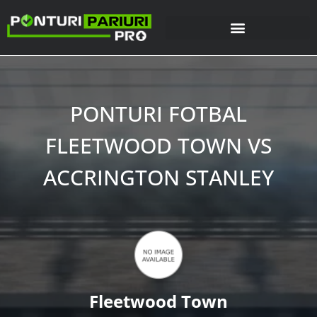
PONTURI FOTBAL
FLEETWOOD TOWN VS
ACCRINGTON STANLEY
Fleetwood Town