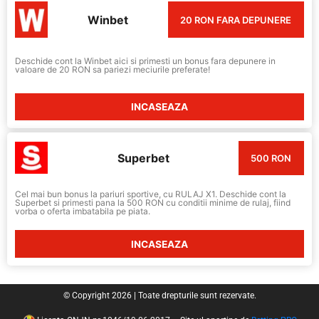
Winbet
20 RON FARA DEPUNERE
Deschide cont la Winbet aici si primesti un bonus fara depunere in
valoare de 20 RON sa pariezi meciurile preferate!
INCASEAZA
Superbet
500 RON
Cel mai bun bonus la pariuri sportive, cu RULAJ X1. Deschide cont la
Superbet si primesti pana la 500 RON cu conditii minime de rulaj, fiind
vorba o oferta imbatabila pe piata.
INCASEAZA
© Copyright 2026 | Toate drepturile sunt rezervate.