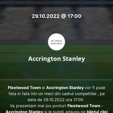
29.10.2022 @ 17:00
Accrington Stanley
Fleetwood Town
si
Accrington Stanley
vor fi puse
fata in fata intr-un meci din cadrul competitiei
, pe
data de 29.10.2022 ora 17:00 .
Va prezentam mai jos ponturi
Fleetwood Town
-
Accrington Stanley
si le puteti adauga pe
biletul zilei