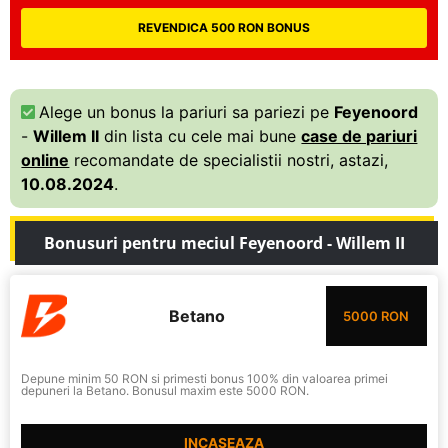
REVENDICA 500 RON BONUS
Alege un bonus la pariuri sa pariezi pe
Feyenoord
-
Willem II
din lista cu cele mai bune
case de pariuri
online
recomandate de specialistii nostri, astazi,
10.08.2024
.
Bonusuri pentru meciul Feyenoord - Willem II
Betano
5000 RON
Depune minim 50 RON si primesti bonus 100% din valoarea primei
depuneri la Betano. Bonusul maxim este 5000 RON.
INCASEAZA