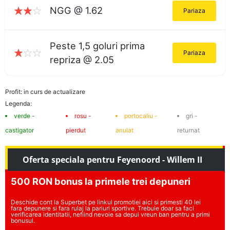
NGG @ 1.62
Pariaza
Peste 1,5 goluri prima
Pariaza
repriza @ 2.05
Profit: in curs de actualizare
Legenda:
verde -
rosu -
portocaliu -
gri -
castigator
pierdut
anulat
returnat
Oferta speciala pentru Feyenoord - Willem II
500 RON bonus la primele trei depuneri
Deschide cont la Superbet pe linkul promotiei aici si primesti 40 lei
fara depunere si fara rulaj la pariuri sportive. Trebuie doar sa faci
verificarea identitatii, nefiind nevoie sa depui vreun ban pentru a primi
bonusul.