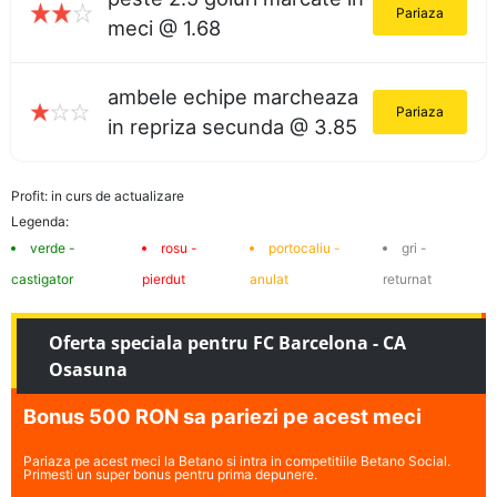
Pariaza
meci @ 1.68
ambele echipe marcheaza
Pariaza
in repriza secunda @ 3.85
Profit: in curs de actualizare
Legenda:
verde -
rosu -
portocaliu -
gri -
castigator
pierdut
anulat
returnat
Oferta speciala pentru FC Barcelona - CA
Osasuna
Bonus 500 RON sa pariezi pe acest meci
Pariaza pe acest meci la Betano si intra in competitiile Betano Social.
Primesti un super bonus pentru prima depunere.