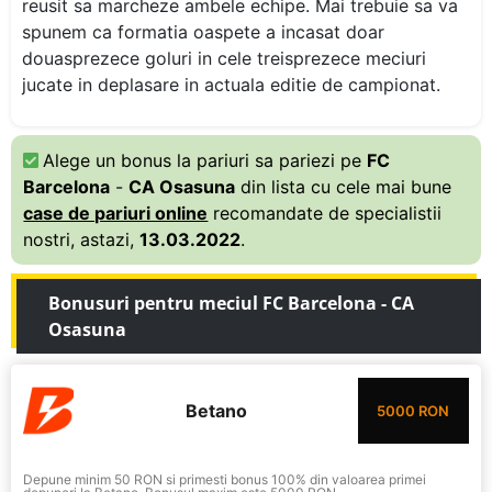
reusit sa marcheze ambele echipe. Mai trebuie sa va
spunem ca formatia oaspete a incasat doar
douasprezece goluri in cele treisprezece meciuri
jucate in deplasare in actuala editie de campionat.
Alege un bonus la pariuri sa pariezi pe
FC
Barcelona
-
CA Osasuna
din lista cu cele mai bune
case de pariuri online
recomandate de specialistii
nostri, astazi,
13.03.2022
.
Bonusuri pentru meciul FC Barcelona - CA
Osasuna
Betano
5000 RON
Depune minim 50 RON si primesti bonus 100% din valoarea primei