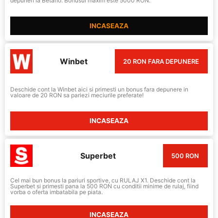
depuneri la Betano. Bonusul maxim este 5000 RON.
INCASEAZA
Winbet
20 RON FARA DEPUNERE
Deschide cont la Winbet aici si primesti un bonus fara depunere in
valoare de 20 RON sa pariezi meciurile preferate!
INCASEAZA
Superbet
500 RON
Cel mai bun bonus la pariuri sportive, cu RULAJ X1. Deschide cont la
Superbet si primesti pana la 500 RON cu conditii minime de rulaj, fiind
vorba o oferta imbatabila pe piata.
INCASEAZA