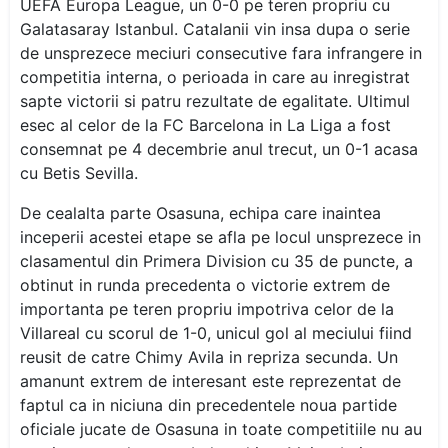
UEFA Europa League, un 0-0 pe teren propriu cu
Galatasaray Istanbul. Catalanii vin insa dupa o serie
de unsprezece meciuri consecutive fara infrangere in
competitia interna, o perioada in care au inregistrat
sapte victorii si patru rezultate de egalitate. Ultimul
esec al celor de la FC Barcelona in La Liga a fost
consemnat pe 4 decembrie anul trecut, un 0-1 acasa
cu Betis Sevilla.
De cealalta parte Osasuna, echipa care inaintea
inceperii acestei etape se afla pe locul unsprezece in
clasamentul din Primera Division cu 35 de puncte, a
obtinut in runda precedenta o victorie extrem de
importanta pe teren propriu impotriva celor de la
Villareal cu scorul de 1-0, unicul gol al meciului fiind
reusit de catre Chimy Avila in repriza secunda. Un
amanunt extrem de interesant este reprezentat de
faptul ca in niciuna din precedentele noua partide
oficiale jucate de Osasuna in toate competitiile nu au