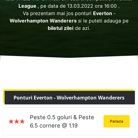
League
, pe data de 13.03.2022 ora 16:00 .
Va prezentam mai jos ponturi
Everton
-
Wolverhampton Wanderers
si le puteti adauga pe
biletul zilei
de azi.
Ponturi Everton - Wolverhampton Wanderers
Peste 0.5 goluri & Peste
Pariaza
6.5 cornere @ 1.19