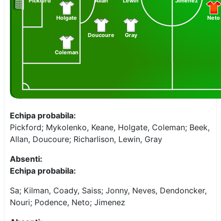
Pickford
Allan
Lewin
Jimenez
Holgate
Neto
Doucoure
Gray
Coleman
Echipa probabila:
Pickford; Mykolenko, Keane, Holgate, Coleman; Beek,
Allan, Doucoure; Richarlison, Lewin, Gray
Absenti:
Echipa probabila:
Sa; Kilman, Coady, Saiss; Jonny, Neves, Dendoncker,
Nouri; Podence, Neto; Jimenez