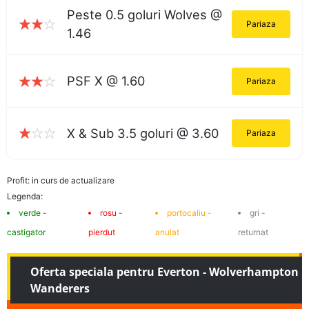
Peste 0.5 goluri Wolves @
Pariaza
1.46
PSF X @ 1.60
Pariaza
X & Sub 3.5 goluri @ 3.60
Pariaza
Profit: in curs de actualizare
Legenda:
verde -
rosu -
portocaliu -
gri -
castigator
pierdut
anulat
returnat
Oferta speciala pentru Everton - Wolverhampton
Wanderers