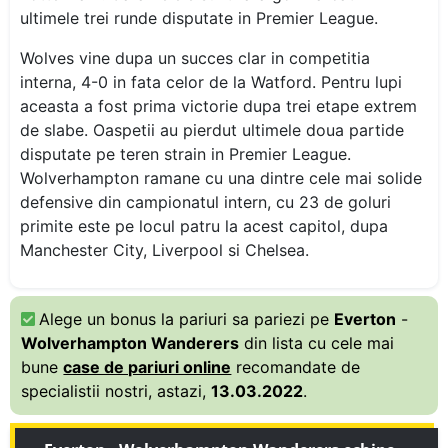
ultimele trei runde disputate in Premier League.
Wolves vine dupa un succes clar in competitia
interna, 4-0 in fata celor de la Watford. Pentru lupi
aceasta a fost prima victorie dupa trei etape extrem
de slabe. Oaspetii au pierdut ultimele doua partide
disputate pe teren strain in Premier League.
Wolverhampton ramane cu una dintre cele mai solide
defensive din campionatul intern, cu 23 de goluri
primite este pe locul patru la acest capitol, dupa
Manchester City, Liverpool si Chelsea.
Alege un bonus la pariuri sa pariezi pe
Everton
-
Wolverhampton Wanderers
din lista cu cele mai
bune
case de pariuri online
recomandate de
specialistii nostri, astazi,
13.03.2022
.