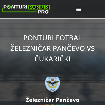
PONTURI FOTBAL
ŽELEZNIČAR PANČEVO VS
ČUKARIČKI
Železničar Pančevo