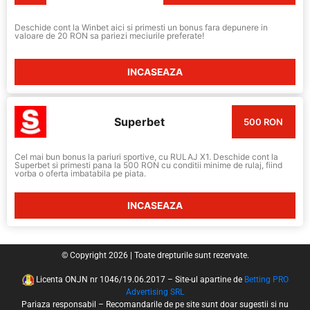
Deschide cont la Winbet aici si primesti un bonus fara depunere in
valoare de 20 RON sa pariezi meciurile preferate!
INCASEAZA
Superbet
500 RON
Cel mai bun bonus la pariuri sportive, cu RULAJ X1. Deschide cont la
Superbet si primesti pana la 500 RON cu conditii minime de rulaj, fiind
vorba o oferta imbatabila pe piata.
INCASEAZA
© Copyright 2026 | Toate drepturile sunt rezervate.
Licenta ONJN nr 1046/19.06.2017 – Site-ul apartine de
Betting PRO
Advertising SRL
Pariaza responsabil – Recomandarile de pe site sunt doar sugestii si nu