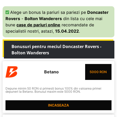
Alege un bonus la pariuri sa pariezi pe
Doncaster
Rovers
-
Bolton Wanderers
din lista cu cele mai
bune
case de pariuri online
recomandate de
specialistii nostri, astazi,
15.04.2022
.
Bonusuri pentru meciul Doncaster Rovers -
Bolton Wanderers
Betano
5000 RON
Depune minim 50 RON si primesti bonus 100% din valoarea primei
depuneri la Betano. Bonusul maxim este 5000 RON.
INCASEAZA