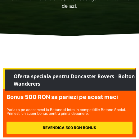
de azi.
Oferta speciala pentru Doncaster Rovers - Bolton
Wanderers
Bonus 500 RON sa pariezi pe acest meci
Pariaza pe acest meci la Betano si intra in competitiile Betano Social.
Primesti un super bonus pentru prima depunere.
REVENDICA 500 RON BONUS