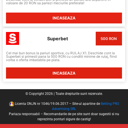
valoare de 20 RON sa pariezi meciurile preferate!
INCASEAZA
Superbet
500 RON
Cel mai bun bonus la pariuri sportive, cu RULAJ X1. Deschide cont la
Superbet si primesti pana la 500 RON cu conditii minime de rulaj, fiind
vorba o oferta imbatabila pe piata.
INCASEAZA
© Copyright 2026 | Toate drepturile sunt rezervate.
Licenta ONJN nr 1046/19.06.2017 – Site-ul apartine de
Betting PRO
Advertising SRL
Pariaza responsabil – Recomandarile de pe site sunt doar sugestii si nu
reprezinta ponturi sigure de castig!