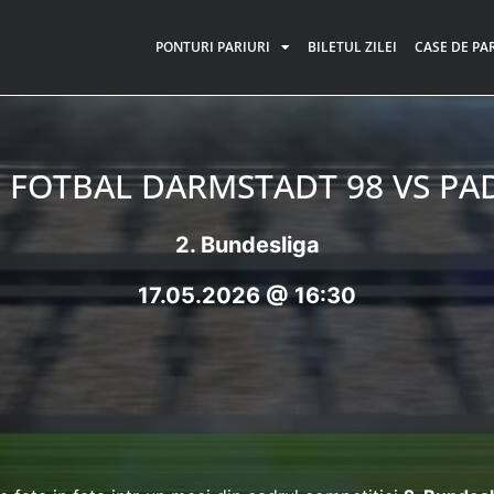
PONTURI PARIURI
BILETUL ZILEI
CASE DE PA
 FOTBAL DARMSTADT 98 VS P
2. Bundesliga
17.05.2026 @ 16:30