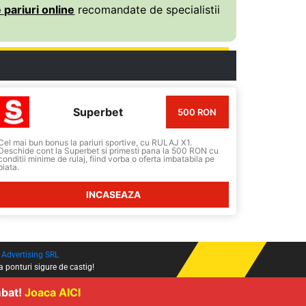
 pariuri online
recomandate de specialistii
Superbet
500 RON
Cel mai bun bonus la pariuri sportive, cu RULAJ X1.
Deschide cont la Superbet si primesti pana la 500 RON cu
conditii minime de rulaj, fiind vorba o oferta imbatabila pe
piata.
INCASEAZA
 Advertising SRL
 ponturi sigure de castig!
mbat!
Joaca AICI