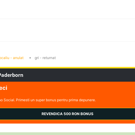
ocaliu - anulat
gri - returnat
 Paderborn
eci
ano Social. Primesti un super bonus pentru prima depunere.
REVENDICA 500 RON BONUS