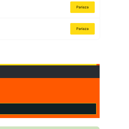
Pariaza
Pariaza