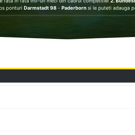
se fata in fata intr-un meci din cadrul competitiei
2. Bundes
os ponturi
Darmstadt 98
-
Paderborn
si le puteti adauga 