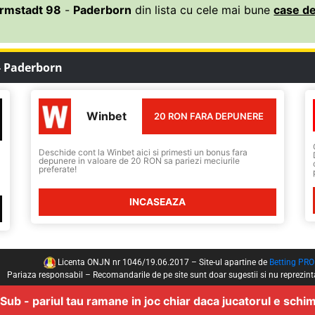
rmstadt 98
-
Paderborn
din lista cu cele mai bune
case de
- Paderborn
Winbet
20 RON FARA DEPUNERE
Deschide cont la Winbet aici si primesti un bonus fara
depunere in valoare de 20 RON sa pariezi meciurile
preferate!
INCASEAZA
Licenta ONJN nr 1046/19.06.2017 – Site-ul apartine de
Betting PRO
Pariaza responsabil – Recomandarile de pe site sunt doar sugestii si nu reprezinta
ub - pariul tau ramane in joc chiar daca jucatorul e schi