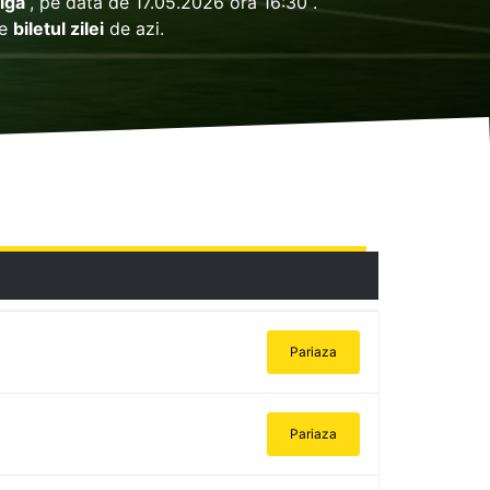
liga
, pe data de 17.05.2026 ora 16:30 .
pe
biletul zilei
de azi.
Pariaza
Pariaza