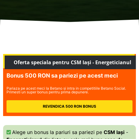
Oferta speciala pentru CSM Iaşi - Energeticianul
Bonus 500 RON sa pariezi pe acest meci
Pariaza pe acest meci la Betano si intra in competitiile Betano Social.
Primesti un super bonus pentru prima depunere.
REVENDICA 500 RON BONUS
Alege un bonus la pariuri sa pariezi pe
CSM Iaşi
-