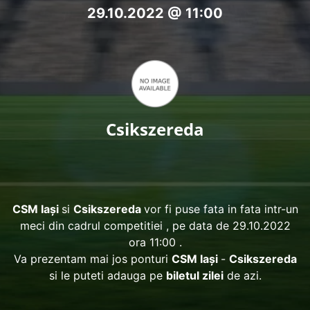
29.10.2022 @ 11:00
Csikszereda
CSM Iaşi
si
Csikszereda
vor fi puse fata in fata intr-un
meci din cadrul competitiei
, pe data de 29.10.2022
ora 11:00 .
Va prezentam mai jos ponturi
CSM Iaşi
-
Csikszereda
si le puteti adauga pe
biletul zilei
de azi.