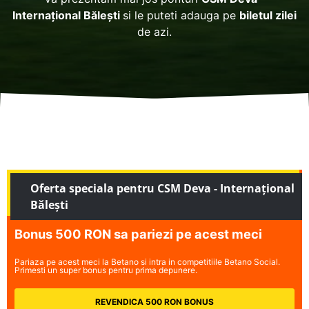
Internaţional Băleşti
si le puteti adauga pe
biletul zilei
de azi.
Oferta speciala pentru CSM Deva - Internaţional
Băleşti
Bonus 500 RON sa pariezi pe acest meci
Pariaza pe acest meci la Betano si intra in competitiile Betano Social.
Primesti un super bonus pentru prima depunere.
REVENDICA 500 RON BONUS