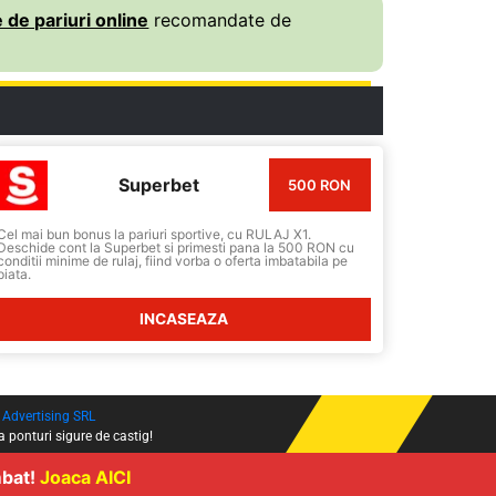
 de pariuri online
recomandate de
Superbet
500 RON
Cel mai bun bonus la pariuri sportive, cu RULAJ X1.
Deschide cont la Superbet si primesti pana la 500 RON cu
conditii minime de rulaj, fiind vorba o oferta imbatabila pe
piata.
INCASEAZA
 Advertising SRL
 ponturi sigure de castig!
mbat!
Joaca AICI