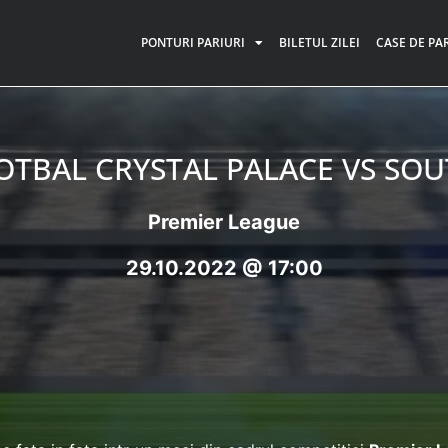
PONTURI PARIURI
BILETUL ZILEI
CASE DE PA
OTBAL CRYSTAL PALACE VS S
Premier League
29.10.2022 @ 17:00