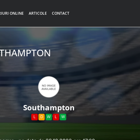
RIURI ONLINE
ARTICOLE
CONTACT
OUTHAMPTON
Southampton
L
D
W
L
W