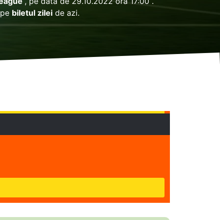
League
, pe data de 29.10.2022 ora 17:00 .
a pe
biletul zilei
de azi.