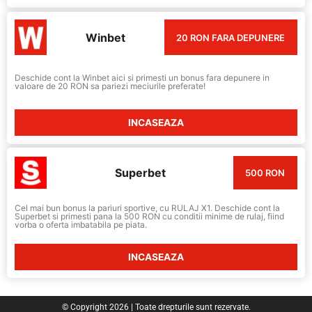
Winbet
20 RON FARA DEPUNERE
Deschide cont la Winbet aici si primesti un bonus fara depunere in
valoare de 20 RON sa pariezi meciurile preferate!
INCASEAZA
Superbet
500 RON
Cel mai bun bonus la pariuri sportive, cu RULAJ X1. Deschide cont la
Superbet si primesti pana la 500 RON cu conditii minime de rulaj, fiind
vorba o oferta imbatabila pe piata.
INCASEAZA
© Copyright 2026 | Toate drepturile sunt rezervate.