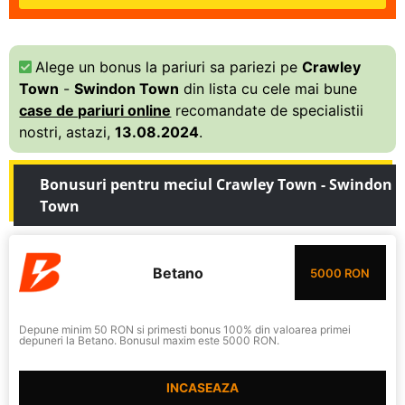
Alege un bonus la pariuri sa pariezi pe
Crawley
Town
-
Swindon Town
din lista cu cele mai bune
case de pariuri online
recomandate de specialistii
nostri, astazi,
13.08.2024
.
Bonusuri pentru meciul Crawley Town - Swindon
Town
Betano
5000 RON
Depune minim 50 RON si primesti bonus 100% din valoarea primei
depuneri la Betano. Bonusul maxim este 5000 RON.
INCASEAZA