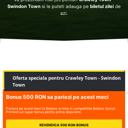
Swindon Town
si le puteti adauga pe
biletul zilei
de
azi.
Oferta speciala pentru Crawley Town - Swindon
Town
Bonus 500 RON sa pariezi pe acest meci
Pariaza pe acest meci la Betano si intra in competitiile Betano Social.
Primesti un super bonus pentru prima depunere.
REVENDICA 500 RON BONUS