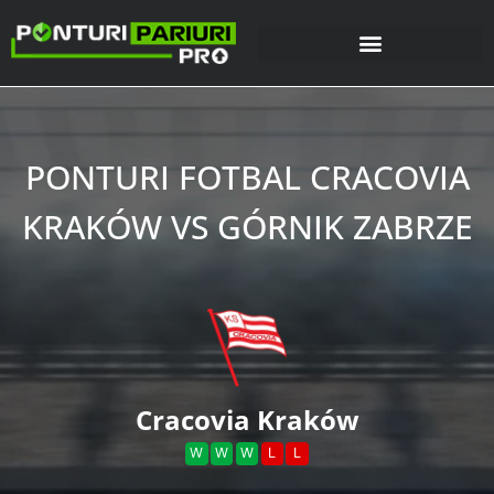
PONTURI FOTBAL CRACOVIA
KRAKÓW VS GÓRNIK ZABRZE
Cracovia Kraków
W
W
W
L
L