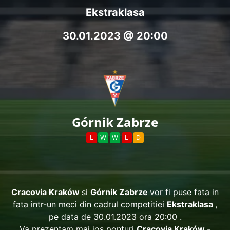
Ekstraklasa
30.01.2023 @ 20:00
Górnik Zabrze
L
W
W
L
D
Cracovia Kraków
si
Górnik Zabrze
vor fi puse fata in
fata intr-un meci din cadrul competitiei
Ekstraklasa
,
pe data de 30.01.2023 ora 20:00 .
Va prezentam mai jos ponturi
Cracovia Kraków
-