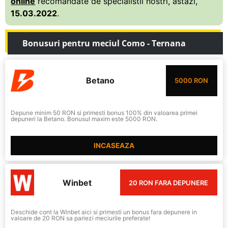
online
recomandate de specialistii nostri, astazi,
15.03.2022
.
Bonusuri pentru meciul Como - Ternana
Betano
5000 RON
Depune minim 50 RON si primesti bonus 100% din valoarea primei
depuneri la Betano. Bonusul maxim este 5000 RON.
INCASEAZA
Winbet
20 RON FARA DEPUNERE
Deschide cont la Winbet aici si primesti un bonus fara depunere in
valoare de 20 RON sa pariezi meciurile preferate!