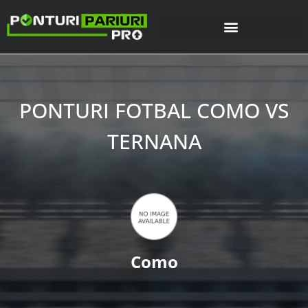
PONTURI FOTBAL COMO VS
TERNANA
Como