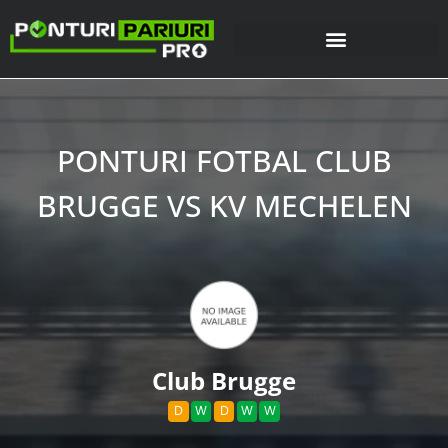
PONTURI FOTBAL CLUB
BRUGGE VS KV MECHELEN
Club Brugge
D
W
D
W
W