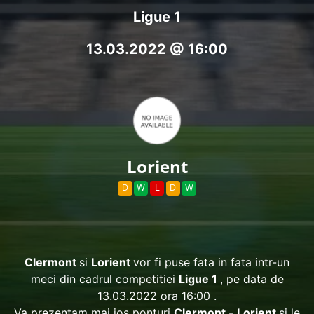
Ligue 1
13.03.2022 @ 16:00
Lorient
D
W
L
D
W
Clermont
si
Lorient
vor fi puse fata in fata intr-un
meci din cadrul competitiei
Ligue 1
, pe data de
13.03.2022 ora 16:00 .
Va prezentam mai jos ponturi
Clermont
-
Lorient
si le