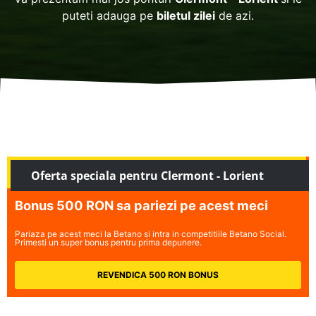
puteti adauga pe
biletul zilei
de azi.
Oferta speciala pentru Clermont - Lorient
Bonus 500 RON sa pariezi pe acest meci
Pariaza pe acest meci la Betano si intra in competitiile Betano Social.
Primesti un super bonus pentru prima depunere.
REVENDICA 500 RON BONUS