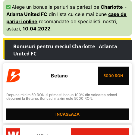
Alege un bonus la pariuri sa pariezi pe
Charlotte
-
Atlanta United FC
din lista cu cele mai bune
case de
pariuri online
recomandate de specialistii nostri,
astazi,
10.04.2022
.
Bonusuri pentru meciul Charlotte - Atlanta
United FC
Betano
5000 RON
Depune minim 50 RON si primesti bonus 100% din valoarea primei
depuneri la Betano. Bonusul maxim este 5000 RON.
INCASEAZA