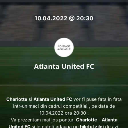
10.04.2022 @ 20:30
Atlanta United FC
Charlotte
si
Atlanta United FC
vor fi puse fata in fata
intr-un meci din cadrul competitiei
, pe data de
10.04.2022 ora 20:30 .
Va prezentam mai jos ponturi
Charlotte
-
Atlanta
United FC
si le puteti adauga pe
biletul zilei
de azi.