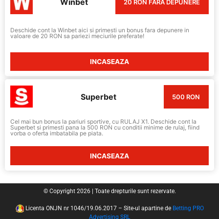
Winbet
20 RON FARA DEPUNERE
Deschide cont la Winbet aici si primesti un bonus fara depunere in
valoare de 20 RON sa pariezi meciurile preferate!
INCASEAZA
Superbet
500 RON
Cel mai bun bonus la pariuri sportive, cu RULAJ X1. Deschide cont la
Superbet si primesti pana la 500 RON cu conditii minime de rulaj, fiind
vorba o oferta imbatabila pe piata.
INCASEAZA
© Copyright 2026 | Toate drepturile sunt rezervate.
Licenta ONJN nr 1046/19.06.2017 – Site-ul apartine de
Betting PRO
Advertising SRL