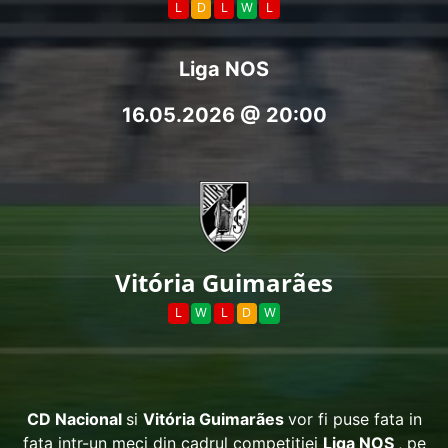
L
D
L
W
L
Liga NOS
16.05.2026 @ 20:00
Vitória Guimarães
L
W
L
D
W
CD Nacional
si
Vitória Guimarães
vor fi puse fata in
fata intr-un meci din cadrul competitiei
Liga NOS
, pe