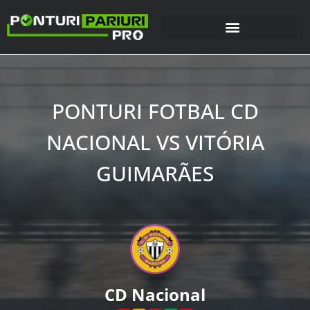
PONTURI FOTBAL CD
NACIONAL VS VITÓRIA
GUIMARÃES
CD Nacional