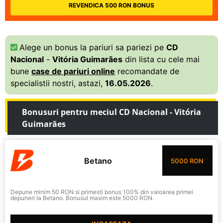
REVENDICA 500 RON BONUS
Alege un bonus la pariuri sa pariezi pe
CD
Nacional
-
Vitória Guimarães
din lista cu cele mai
bune
case de pariuri online
recomandate de
specialistii nostri, astazi,
16.05.2026
.
Bonusuri pentru meciul CD Nacional - Vitória
Guimarães
Betano
5000 RON
Depune minim 50 RON si primesti bonus 100% din valoarea primei
depuneri la Betano. Bonusul maxim este 5000 RON.