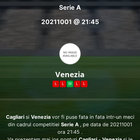
Serie A
20211001 @ 21:45
Venezia
L
L
W
L
L
Cagliari
si
Venezia
vor fi puse fata in fata intr-un meci
din cadrul competitiei
Serie A
, pe data de 20211001
ora 21:45 .
Va prezentam mai jos ponturi
Cagliari
-
Venezia
si le