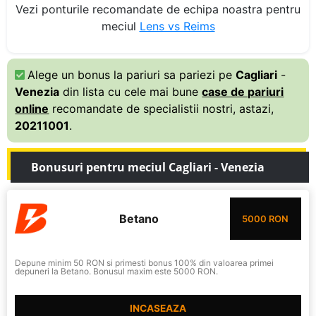
Vezi ponturile recomandate de echipa noastra pentru
meciul
Lens vs Reims
Alege un bonus la pariuri sa pariezi pe
Cagliari
-
Venezia
din lista cu cele mai bune
case de pariuri
online
recomandate de specialistii nostri, astazi,
20211001
.
Bonusuri pentru meciul Cagliari - Venezia
Betano
5000 RON
Depune minim 50 RON si primesti bonus 100% din valoarea primei
depuneri la Betano. Bonusul maxim este 5000 RON.
INCASEAZA