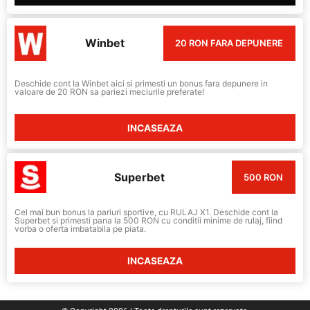
Winbet
20 RON FARA DEPUNERE
Deschide cont la Winbet aici si primesti un bonus fara depunere in
valoare de 20 RON sa pariezi meciurile preferate!
INCASEAZA
Superbet
500 RON
Cel mai bun bonus la pariuri sportive, cu RULAJ X1. Deschide cont la
Superbet si primesti pana la 500 RON cu conditii minime de rulaj, fiind
vorba o oferta imbatabila pe piata.
INCASEAZA