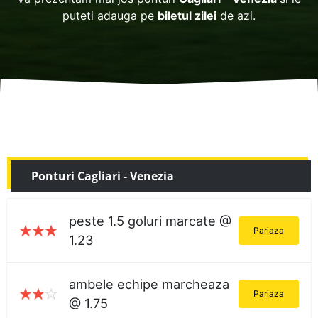
puteti adauga pe
biletul zilei
de azi.
Ponturi Cagliari - Venezia
peste 1.5 goluri marcate @
Pariaza
1.23
ambele echipe marcheaza
Pariaza
@ 1.75