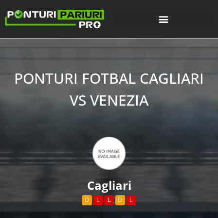
PONTURI FOTBAL CAGLIARI
VS VENEZIA
Cagliari
D
L
L
D
L