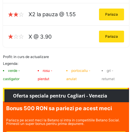
X2 la pauza @ 1.55
Pariaza
X @ 3.90
Pariaza
Profit: in curs de actualizare
Legenda:
verde -
rosu -
portocaliu -
gri -
castigator
pierdut
anulat
returnat
Oferta speciala pentru Cagliari - Venezia
Bonus 500 RON sa pariezi pe acest meci
Pariaza pe acest meci la Betano si intra in competitiile Betano Social.
Primesti un super bonus pentru prima depunere.