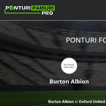
PONTURI F
Burton Albion
Burton Albion
si
Oxford United