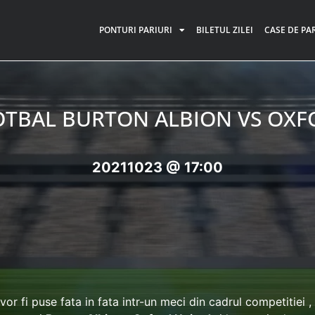
PONTURI PARIURI
BILETUL ZILEI
CASE DE PA
OTBAL BURTON ALBION VS OXF
20211023 @ 17:00
vor fi puse fata in fata intr-un meci din cadrul competitiei
,