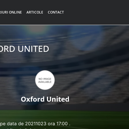
RIURI ONLINE
ARTICOLE
CONTACT
ORD UNITED
Oxford United
 pe data de 20211023 ora 17:00 .