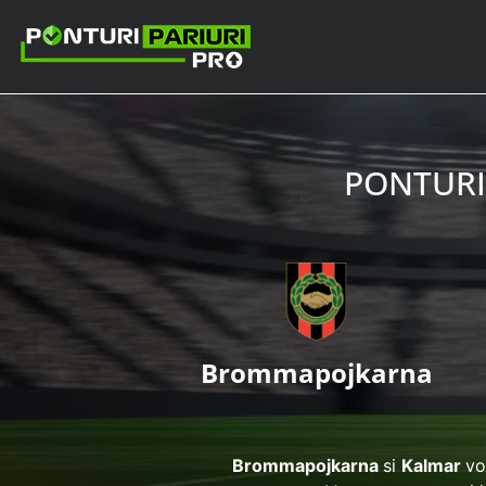
PONTURI
Brommapojkarna
Brommapojkarna
si
Kalmar
vo