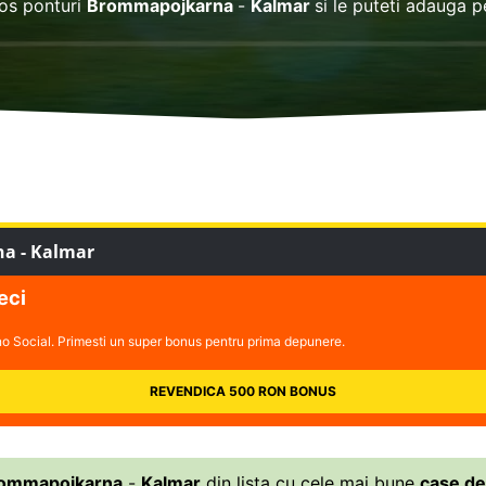
os ponturi
Brommapojkarna
-
Kalmar
si le puteti adauga 
na - Kalmar
eci
ano Social. Primesti un super bonus pentru prima depunere.
REVENDICA 500 RON BONUS
ommapojkarna
-
Kalmar
din lista cu cele mai bune
case de