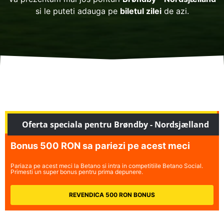
si le puteti adauga pe
biletul zilei
de azi.
Oferta speciala pentru Brøndby - Nordsjælland
Bonus 500 RON sa pariezi pe acest meci
Pariaza pe acest meci la Betano si intra in competitiile Betano Social.
Primesti un super bonus pentru prima depunere.
REVENDICA 500 RON BONUS