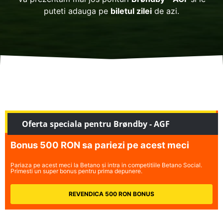
puteti adauga pe
biletul zilei
de azi.
Oferta speciala pentru Brøndby - AGF
Bonus 500 RON sa pariezi pe acest meci
Pariaza pe acest meci la Betano si intra in competitiile Betano Social.
Primesti un super bonus pentru prima depunere.
REVENDICA 500 RON BONUS