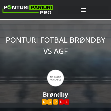
PONTURI FOTBAL BRØNDBY
VS AGF
Brøndby
D
D
D
L
L