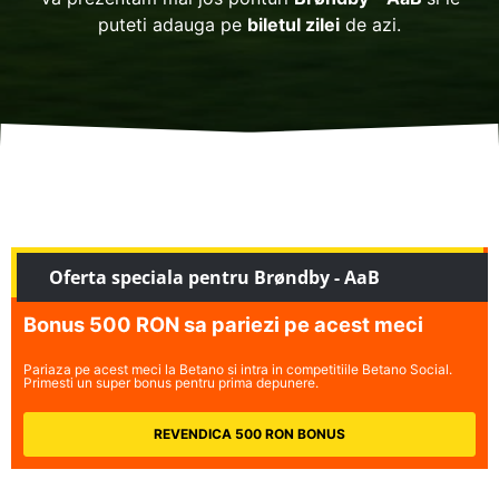
puteti adauga pe
biletul zilei
de azi.
Oferta speciala pentru Brøndby - AaB
Bonus 500 RON sa pariezi pe acest meci
Pariaza pe acest meci la Betano si intra in competitiile Betano Social.
Primesti un super bonus pentru prima depunere.
REVENDICA 500 RON BONUS