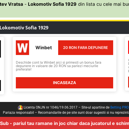
tev Vratsa
-
Lokomotiv Sofia 1929
din lista cu cele mai b
 Lokomotiv Sofia 1929
Winbet
20 RON FARA DEPUNERE
Deschide cont la Winbet aici si primesti un bonus fara
depunere in valoare de 20 RON sa pariezi meciurile
preferate!
INCASEAZA
Licenta ONJN nr 1046/19.06.2017 – Site-ul apartine de
Betting PRO
Pariaza responsabil – Recomandarile de pe site sunt doar sugestii si nu reprezinta
ub - pariul tau ramane in joc chiar daca jucatorul e schi