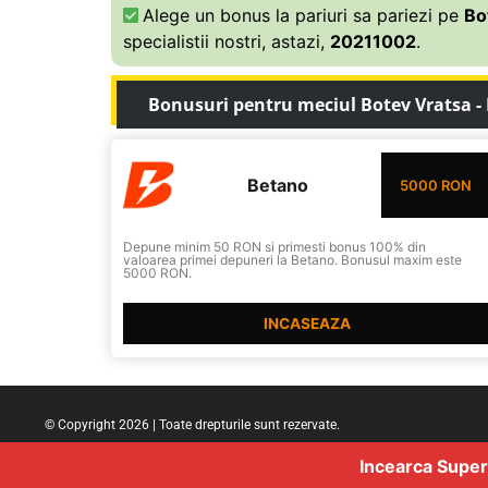
Alege un bonus la pariuri sa pariezi pe
Bo
specialistii nostri, astazi,
20211002
.
Bonusuri pentru meciul Botev Vratsa -
Betano
5000 RON
Depune minim 50 RON si primesti bonus 100% din
valoarea primei depuneri la Betano. Bonusul maxim este
5000 RON.
INCASEAZA
© Copyright 2026 | Toate drepturile sunt rezervate.
Incearca SuperS