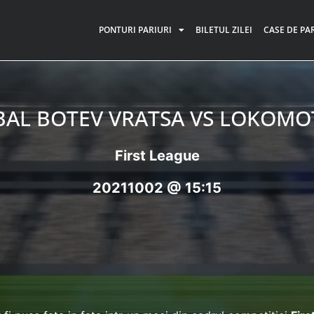
PONTURI PARIURI
BILETUL ZILEI
CASE DE PA
AL BOTEV VRATSA VS LOKOMOT
First League
20211002 @ 15:15