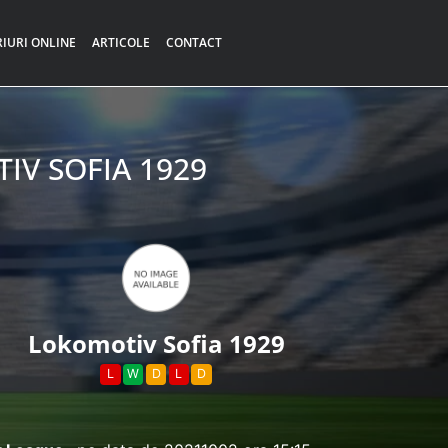
RIURI ONLINE
ARTICOLE
CONTACT
IV SOFIA 1929
Lokomotiv Sofia 1929
L
W
D
L
D