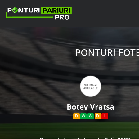
PONTURI FOTB
Botev Vratsa
D
W
W
D
L