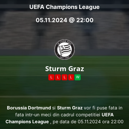
UEFA Champions League
05.11.2024 @ 22:00
Sturm Graz
L
L
L
L
W
Borussia Dortmund
si
Sturm Graz
vor fi puse fata in
fata intr-un meci din cadrul competitiei
UEFA
Champions League
, pe data de 05.11.2024 ora 22:00
.