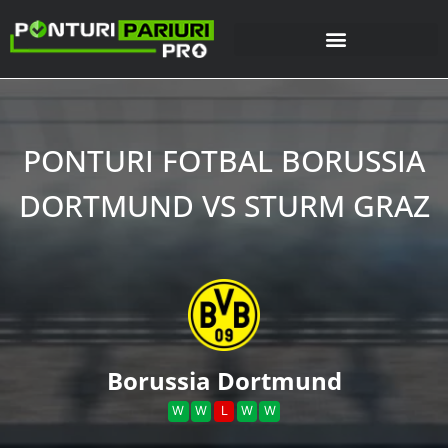
PONTURI FOTBAL BORUSSIA
DORTMUND VS STURM GRAZ
Borussia Dortmund
W
W
L
W
W