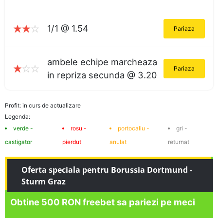
1/1 @ 1.54
Pariaza
ambele echipe marcheaza
Pariaza
in repriza secunda @ 3.20
Profit: in curs de actualizare
Legenda:
verde -
rosu -
portocaliu -
gri -
castigator
pierdut
anulat
returnat
Oferta speciala pentru Borussia Dortmund -
Sturm Graz
Obtine 500 RON freebet sa pariezi pe meci