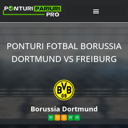
PONTURI FOTBAL BORUSSIA
DORTMUND VS FREIBURG
Borussia Dortmund
W
D
D
W
W