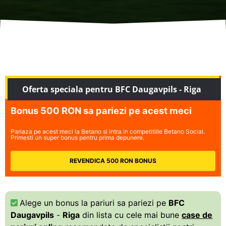
Oferta speciala pentru BFC Daugavpils - Riga
Bonus 500 RON sa pariezi pe acest meci
Pariaza pe acest meci la Betano si intra in competitiile Betano Social.
Primesti un super bonus pentru prima depunere.
REVENDICA 500 RON BONUS
Alege un bonus la pariuri sa pariezi pe
BFC
Daugavpils
-
Riga
din lista cu cele mai bune
case de