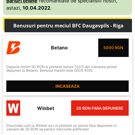
pariuri online
recomandate de specialistii nostri,
astazi,
10.04.2022
.
Bonusuri pentru meciul BFC Daugavpils - Riga
Betano
5000 RON
Depune minim 50 RON si primesti bonus 100% din valoarea primei
depuneri la Betano. Bonusul maxim este 5000 RON.
INCASEAZA
Winbet
20 RON FARA DEPUNERE
Deschide cont la Winbet aici si primesti un bonus fara depunere in
valoare de 20 RON sa pariezi meciurile preferate!