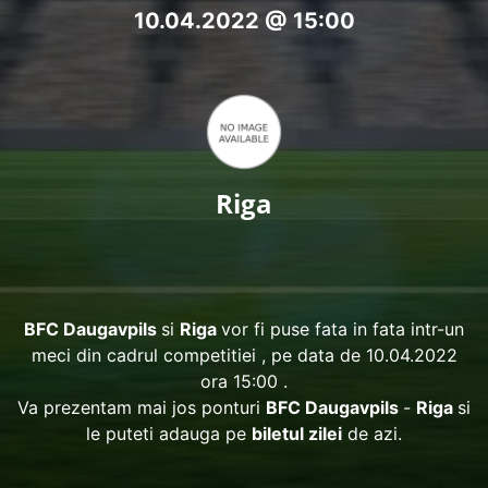
10.04.2022 @ 15:00
Riga
BFC Daugavpils
si
Riga
vor fi puse fata in fata intr-un
meci din cadrul competitiei
, pe data de 10.04.2022
ora 15:00 .
Va prezentam mai jos ponturi
BFC Daugavpils
-
Riga
si
le puteti adauga pe
biletul zilei
de azi.