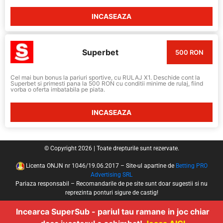
INCASEAZA
Superbet
500 RON
Cel mai bun bonus la pariuri sportive, cu RULAJ X1. Deschide cont la
Superbet si primesti pana la 500 RON cu conditii minime de rulaj, fiind
vorba o oferta imbatabila pe piata.
INCASEAZA
© Copyright 2026 | Toate drepturile sunt rezervate.
Licenta ONJN nr 1046/19.06.2017 – Site-ul apartine de
Betting PRO
Advertising SRL
Pariaza responsabil – Recomandarile de pe site sunt doar sugestii si nu
reprezinta ponturi sigure de castig!
Incearca SuperSub - pariul tau ramane in joc chiar