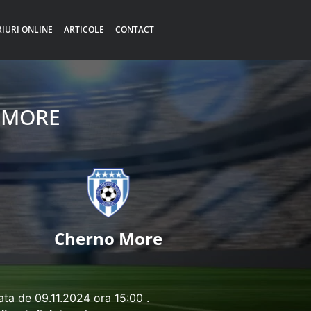
RIURI ONLINE
ARTICOLE
CONTACT
 MORE
Cherno More
ata de 09.11.2024 ora 15:00 .