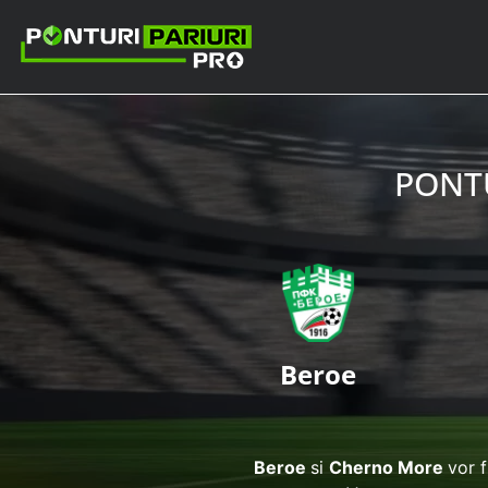
PONT
Beroe
Beroe
si
Cherno More
vor f