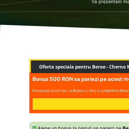
Va prezentam ma
Oferta speciala pentru Beroe - Cherno
Bonus 500 RON sa pariezi pe acest m
Pariaza pe acest meci la Betano si intra in competitiile Bet
Alege un bonus la pariuri sa pariezi pe
Be