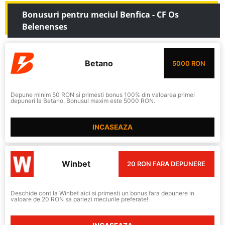
Bonusuri pentru meciul Benfica - CF Os
Belenenses
Betano
5000 RON
Depune minim 50 RON si primesti bonus 100% din valoarea primei
depuneri la Betano. Bonusul maxim este 5000 RON.
INCASEAZA
Winbet
20 RON FARA DEPUNERE
Deschide cont la Winbet aici si primesti un bonus fara depunere in
valoare de 20 RON sa pariezi meciurile preferate!