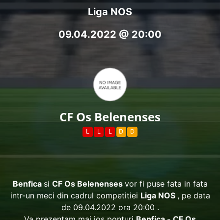
Liga NOS
09.04.2022 @ 20:00
CF Os Belenenses
L
L
L
D
D
Benfica
si
CF Os Belenenses
vor fi puse fata in fata
intr-un meci din cadrul competitiei
Liga NOS
, pe data
de 09.04.2022 ora 20:00 .
Va prezentam mai jos ponturi
Benfica
-
CF Os