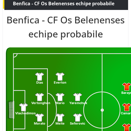
Benfica - CF Os Belenenses echipe probabile
Benfica - CF Os Belenenses
echipe probabile
Dias
Everton
Baray
Vertonghen
Mario
Yaremchuk
Vlachodimos
Camar
Morato
Meite
Seferovic