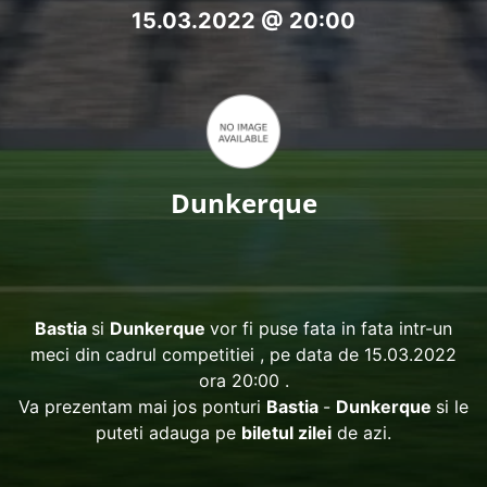
15.03.2022 @ 20:00
Dunkerque
Bastia
si
Dunkerque
vor fi puse fata in fata intr-un
meci din cadrul competitiei
, pe data de 15.03.2022
ora 20:00 .
Va prezentam mai jos ponturi
Bastia
-
Dunkerque
si le
puteti adauga pe
biletul zilei
de azi.