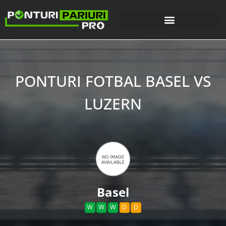
PONTURI FOTBAL BASEL VS
LUZERN
Basel
W
W
W
D
D