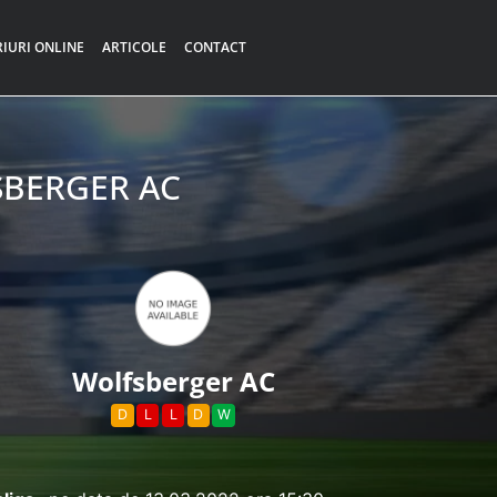
RIURI ONLINE
ARTICOLE
CONTACT
SBERGER AC
Wolfsberger AC
D
L
L
D
W