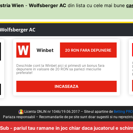
stria Wien
-
Wolfsberger AC
din lista cu cele mai bune
ca
 Wolfsberger AC
Winbet
20 RON FARA DEPUNERE
Deschide cont la Winbet aici si primesti un bonus fara
depunere in valoare de 20 RON sa pariezi meciurile
preferate!
INCASEAZA
Licenta ONJN nr 1046/19.06.2017 – Site-ul apartine de
Betting PRO
Pariaza responsabil – Recomandarile de pe site sunt doar sugestii si nu reprezinta
ub - pariul tau ramane in joc chiar daca jucatorul e schi