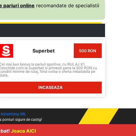
 pariuri online
recomandate de specialistii
Superbet
500 RON
Cel mai bun bonus la pariuri sportive, cu RULAJ X1.
Deschide cont la Superbet si primesti pana la 500 RON cu
conditii minime de rulaj, fiind vorba o oferta imbatabila pe
piata.
INCASEAZA
 Advertising SRL
 ponturi sigure de castig!
mbat!
Joaca AICI