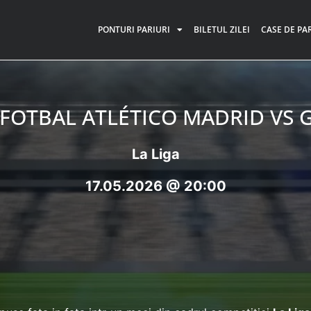
PONTURI PARIURI
BILETUL ZILEI
CASE DE PA
FOTBAL ATLÉTICO MADRID VS 
La Liga
17.05.2026 @ 20:00