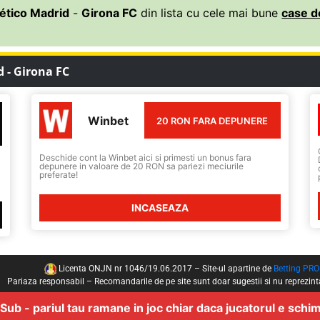
lético Madrid
-
Girona FC
din lista cu cele mai bune
case de
 - Girona FC
Winbet
20 RON FARA DEPUNERE
Deschide cont la Winbet aici si primesti un bonus fara
depunere in valoare de 20 RON sa pariezi meciurile
preferate!
INCASEAZA
Licenta ONJN nr 1046/19.06.2017 – Site-ul apartine de
Betting PRO
Pariaza responsabil – Recomandarile de pe site sunt doar sugestii si nu reprezinta
ub - pariul tau ramane in joc chiar daca jucatorul e schi