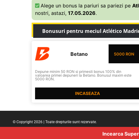
Alege un bonus la pariuri sa pariezi pe
At
nostri, astazi,
17.05.2026
.
Bonusuri pentru meciul Atlético Madrid
Betano
5000 RON
Depune minim 50 RON si primesti bonus 100% din
valoarea primei depuneri la Betano. Bonusul maxim este
5000 RON.
INCASEAZA
© Copyright 2026 | Toate drepturile sunt rezervate.
Incearca SuperS