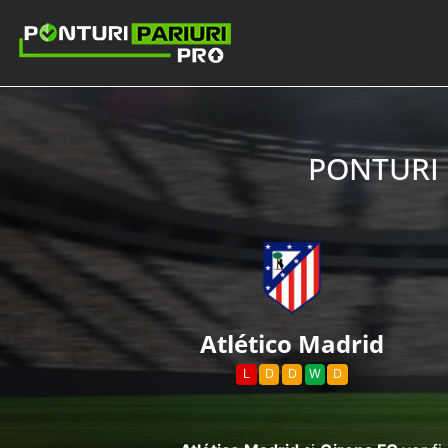
PONTURI 
Atlético Madrid
L
D
D
W
D