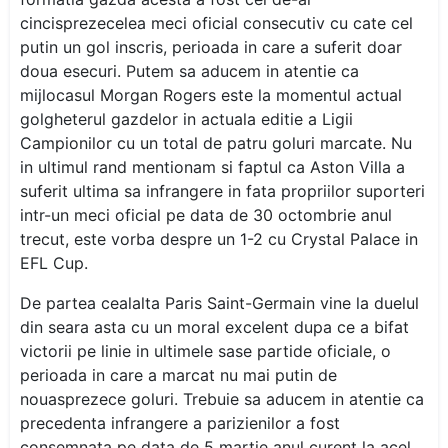
cincisprezecelea meci oficial consecutiv cu cate cel
putin un gol inscris, perioada in care a suferit doar
doua esecuri. Putem sa aducem in atentie ca
mijlocasul Morgan Rogers este la momentul actual
golgheterul gazdelor in actuala editie a Ligii
Campionilor cu un total de patru goluri marcate. Nu
in ultimul rand mentionam si faptul ca Aston Villa a
suferit ultima sa infrangere in fata propriilor suporteri
intr-un meci oficial pe data de 30 octombrie anul
trecut, este vorba despre un 1-2 cu Crystal Palace in
EFL Cup.
De partea cealalta Paris Saint-Germain vine la duelul
din seara asta cu un moral excelent dupa ce a bifat
victorii pe linie in ultimele sase partide oficiale, o
perioada in care a marcat nu mai putin de
nouasprezece goluri. Trebuie sa aducem in atentie ca
precedenta infrangere a parizienilor a fost
consemnata pe data de 5 martie anul curent la acel