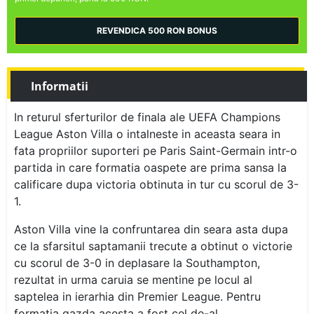
REVENDICA 500 RON BONUS
Informatii
In returul sferturilor de finala ale UEFA Champions
League Aston Villa o intalneste in aceasta seara in
fata propriilor suporteri pe Paris Saint-Germain intr-o
partida in care formatia oaspete are prima sansa la
calificare dupa victoria obtinuta in tur cu scorul de 3-
1.
Aston Villa vine la confruntarea din seara asta dupa
ce la sfarsitul saptamanii trecute a obtinut o victorie
cu scorul de 3-0 in deplasare la Southampton,
rezultat in urma caruia se mentine pe locul al
saptelea in ierarhia din Premier League. Pentru
formatia gazda acesta a fost cel de-al