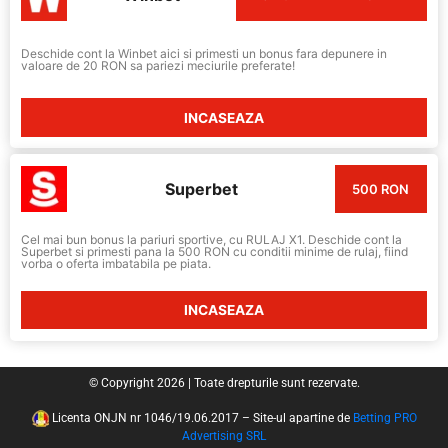
Deschide cont la Winbet aici si primesti un bonus fara depunere in
valoare de 20 RON sa pariezi meciurile preferate!
INCASEAZA
Superbet
500 RON
Cel mai bun bonus la pariuri sportive, cu RULAJ X1. Deschide cont la
Superbet si primesti pana la 500 RON cu conditii minime de rulaj, fiind
vorba o oferta imbatabila pe piata.
INCASEAZA
© Copyright 2026 | Toate drepturile sunt rezervate.
Licenta ONJN nr 1046/19.06.2017 – Site-ul apartine de
Betting PRO
Advertising SRL