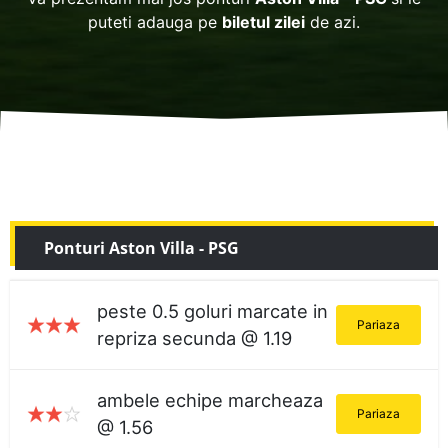
puteti adauga pe
biletul zilei
de azi.
Ponturi Aston Villa - PSG
peste 0.5 goluri marcate in
Pariaza
repriza secunda @ 1.19
ambele echipe marcheaza
Pariaza
@ 1.56