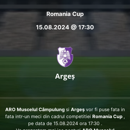
Romania Cup
15.08.2024 @ 17:30
Argeș
ARO Muscelul Câmpulung
si
Argeș
vor fi puse fata in
fata intr-un meci din cadrul competitiei
Romania Cup
,
pe data de 15.08.2024 ora 17:30 .