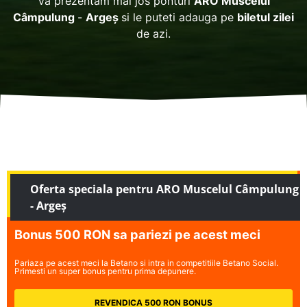
Va prezentam mai jos ponturi
ARO Muscelul
Câmpulung
-
Argeș
si le puteti adauga pe
biletul zilei
de azi.
Oferta speciala pentru ARO Muscelul Câmpulung
- Argeș
Bonus 500 RON sa pariezi pe acest meci
Pariaza pe acest meci la Betano si intra in competitiile Betano Social.
Primesti un super bonus pentru prima depunere.
REVENDICA 500 RON BONUS