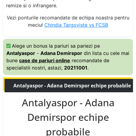
remize si o infrangere.
Vezi ponturile recomandate de echipa noastra pentru
meciul
Chindia Targoviste vs FCSB
Alege un bonus la pariuri sa pariezi pe
Antalyaspor
-
Adana Demirspor
din lista cu cele mai
bune
case de pariuri online
recomandate de
specialistii nostri, astazi,
20211001
.
Antalyaspor - Adana Demirspor echipe probabile
Antalyaspor - Adana
Demirspor echipe
probabile