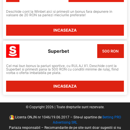
Deschide cont la Winbet aici si primesti un bonus fara depunere in
valoare de 20 RON sa pariezi meciurile preferate!
INCASEAZA
Superbet
500 RON
Cel mai bun bonus la pariuri sportive, cu RULAJ X1. Deschide cont la
Superbet si primesti pana la 500 RON cu conditii minime de rulaj, fiind
vorba o oferta imbatabila pe piata.
INCASEAZA
© Copyright 2026 | Toate drepturile sunt rezervate.
Licenta ONJN nr 1046/19.06.2017 – Site-ul apartine de
Betting PRO
Advertising SRL
Pariaza responsabil – Recomandarile de pe site sunt doar sugestii si nu