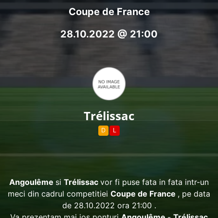
Coupe de France
28.10.2022 @ 21:00
Trélissac
D
L
Angoulême
si
Trélissac
vor fi puse fata in fata intr-un
meci din cadrul competitiei
Coupe de France
, pe data
de 28.10.2022 ora 21:00 .
Va prezentam mai jos ponturi
Angoulême
-
Trélissac