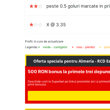
peste 0.5 goluri marcate in pr
X @ 3.35
Profit: in curs de actualizare
Legenda:
verde - castigator
rosu - pierdut
port
Oferta speciala pentru Almería - RCD E
500 RON bonus la primele trei depune
Deschide cont la Superbet pe linkul promotiei aici si primesti 
primi bonusul.