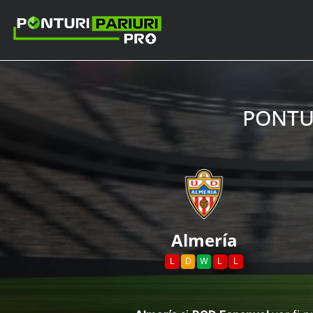
PONTU
Almería
L
D
W
L
L