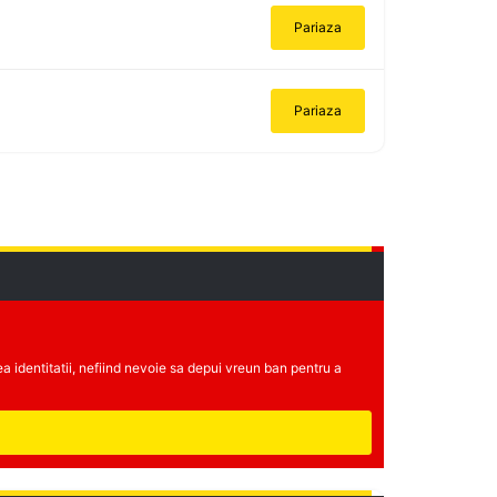
Pariaza
Pariaza
rea identitatii, nefiind nevoie sa depui vreun ban pentru a