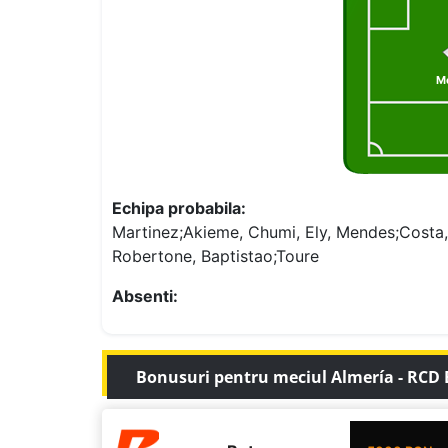
M
Echipa probabila:
Martinez;Akieme, Chumi, Ely, Mendes;Costa
Robertone, Baptistao;Toure
Absenti:
Bonusuri pentru meciul Almería - RCD