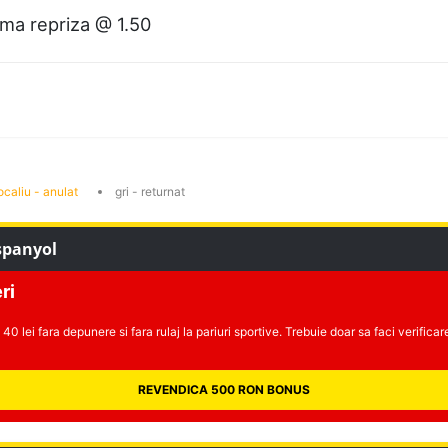
ima repriza @ 1.50
ocaliu - anulat
gri - returnat
spanyol
ri
40 lei fara depunere si fara rulaj la pariuri sportive. Trebuie doar sa faci verifica
REVENDICA 500 RON BONUS