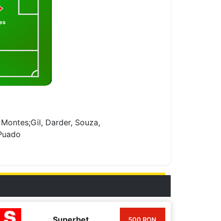
es
 Montes;Gil, Darder, Souza,
 Puado
Superbet
500 RON