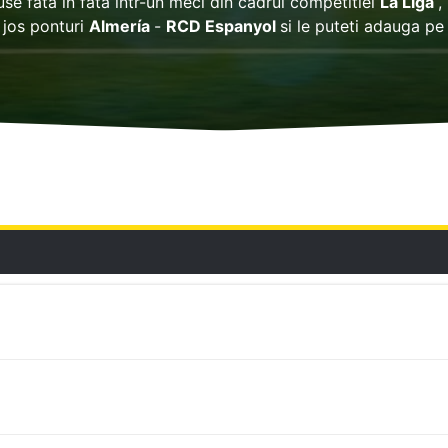
use fata in fata intr-un meci din cadrul competitiei
La Liga
,
jos ponturi
Almería
-
RCD Espanyol
si le puteti adauga p