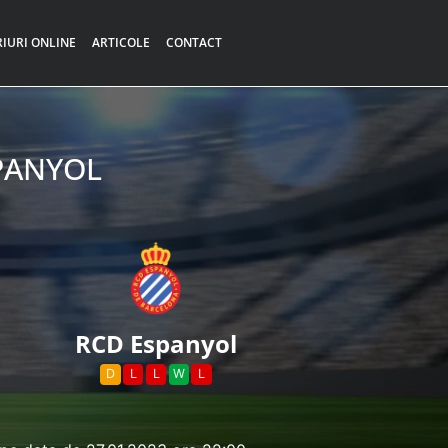
RIURI ONLINE
ARTICOLE
CONTACT
PANYOL
RCD Espanyol
D
L
L
W
L