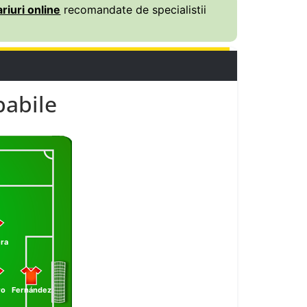
riuri online
recomandate de specialistii
babile
ra
ro
Fernández