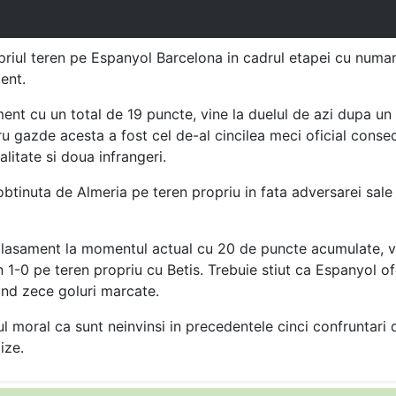
priul teren pe Espanyol Barcelona in cadrul etapei cu numar
ent.
ment cu un total de 19 puncte, vine la duelul de azi dupa un
u gazde acesta a fost cel de-al cincilea meci oficial consecu
alitate si doua infrangeri.
obtinuta de Almeria pe teren propriu in fata adversarei sal
clasament la momentul actual cu 20 de puncte acumulate, v
un 1-0 pe teren propriu cu Betis. Trebuie stiut ca Espanyol 
and zece goluri marcate.
ul moral ca sunt neinvinsi in precedentele cinci confruntari 
ize.