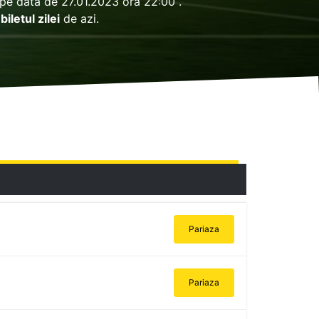
 pe data de 27.01.2023 ora 22:00 .
e
biletul zilei
de azi.
Pariaza
Pariaza