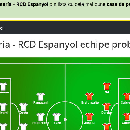
mería
-
RCD Espanyol
din lista cu cele mai bune
case de pa
le
ía - RCD Espanyol echipe pro
kieme
Gil
Ramazani
Braithwaite
Cabre
humi
Costa
Darder
Robertone
Toure
Joselu
Cale