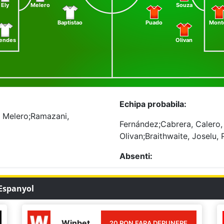
Ely
Melero
Souza
Baptistao
Puado
Mont
endes
Olivan
Echipa probabila:
, Melero;Ramazani,
Fernández;Cabrera, Calero,
Olivan;Braithwaite, Joselu,
Absenti:
 Espanyol
Winbet
20 RON FARA DEPUNERE