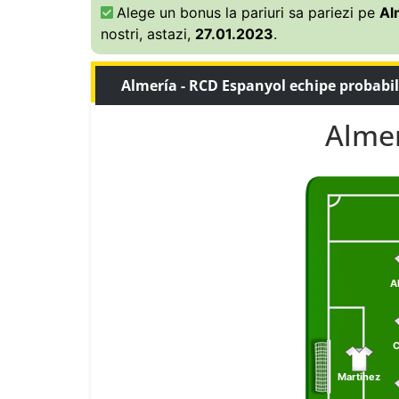
Alege un bonus la pariuri sa pariezi pe
Al
nostri, astazi,
27.01.2023
.
Almería - RCD Espanyol echipe probabi
Almer
A
C
Martinez